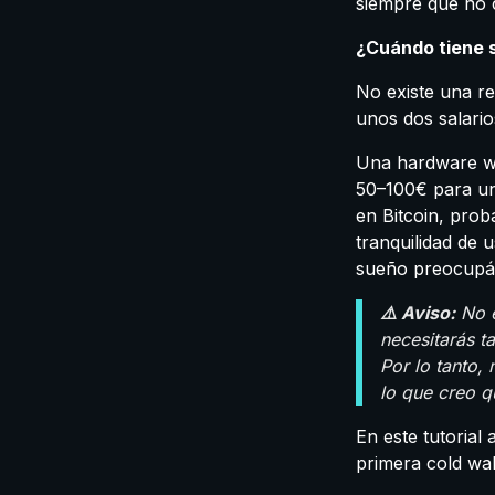
siempre que no c
¿Cuándo tiene s
No existe una re
unos dos salarios
Una hardware wa
50–100€ para un 
en Bitcoin, prob
tranquilidad de 
sueño preocupánd
⚠️ Aviso:
No e
necesitarás t
Por lo tanto,
lo que creo q
En este tutorial
primera cold wal