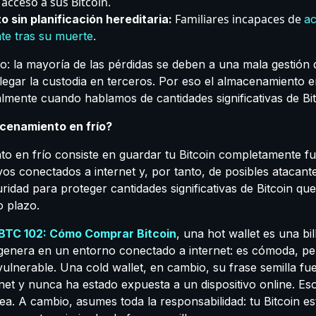
 acceso a sus Bitcoin.
Familiares incapaces de
o sin planificación hereditaria:
ac
.
te tras su muerte
ro: la mayoría de las pérdidas se deben a una mala gestión 
legar la custodia en terceros. Por eso el almacenamiento e
almente cuando hablamos de cantidades significativas de Bit
cenamiento en frío?
o en frío consiste en guardar tu Bitcoin completamente fu
ivos conectados a internet y, por tanto, de posibles atacante
ridad para proteger cantidades significativas de Bitcoin qu
o plazo.
BTC 102: Cómo Comprar Bitcoin
, una hot wallet es una bi
 genera en un entorno conectado a internet: es cómoda, p
ulnerable. Una cold wallet, en cambio, su frase semilla fu
net y nunca ha estado expuesta a un dispositivo online. Es
ea. A cambio, asumes toda la responsabilidad: tu Bitcoin e