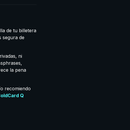
a de tu billetera
s segura de
ivadas, ni
ssphrases,
rece la pena
 Yo recomiendo
oldCard Q