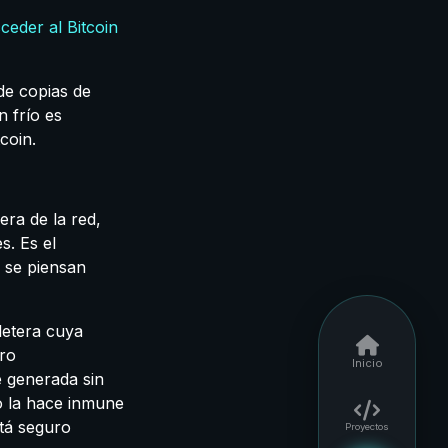
ceder al Bitcoin
de copias de
n frío es
coin.
era de la red,
s. Es el
e se piensan
lletera cuya
ero
Inicio
e generada sin
o la hace inmune
stá seguro
Proyectos