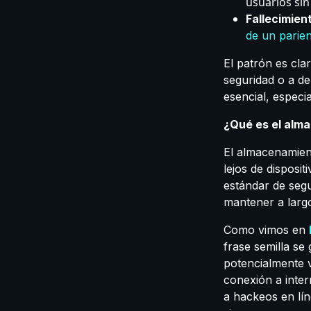
usuarios sin
Fallecimient
de un parien
El patrón es cla
seguridad o a de
esencial, especi
¿Qué es el alma
El almacenamient
lejos de disposit
estándar de segu
mantener a larg
Como vimos en
frase semilla se
potencialmente v
conexión a inter
a hackeos en lín