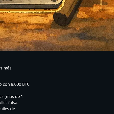
as más
ro con 8.000 BTC
os (más de 1
let falsa.
miles de