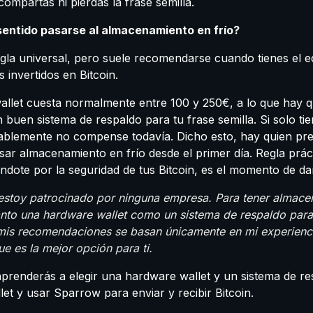
ompartas ni pierdas la frase semilla.
entido pasarse al almacenamiento en frío?
gla universal, pero suele recomendarse cuando tienes el e
 invertidos en Bitcoin.
llet cuesta normalmente entre 100 y 250€, a lo que hay 
buen sistema de respaldo para tu frase semilla. Si solo t
ablemente no compense todavía. Dicho esto, hay quien pref
usar almacenamiento en frío desde el primer día. Regla prácti
ote por la seguridad de tus Bitcoin, es el momento de dar
stoy patrocinado por ninguna empresa. Para tener almacen
anto una hardware wallet como un sistema de respaldo para 
 mis recomendaciones se basan únicamente en mi experienc
ue es la mejor opción para ti.
 aprenderás a elegir una hardware wallet y un sistema de re
let y usar Sparrow para enviar y recibir Bitcoin.