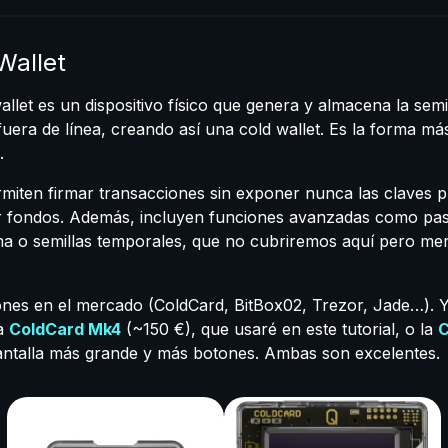
Wallet
let es un dispositivo físico que genera y almacena la semill
era de línea, creando así una cold wallet. Es la forma má
.
rmiten firmar transacciones sin exponer nunca las claves pr
iar fondos. Además, incluyen funciones avanzadas como pa
rma o semillas temporales, que no cubriremos aquí pero me
ones en el mercado (ColdCard, BitBox02, Trezor, Jade…).
la
ColdCard Mk4
(~150 €), que usaré en este tutorial, o la
C
antalla más grande y más botones. Ambas son excelentes.