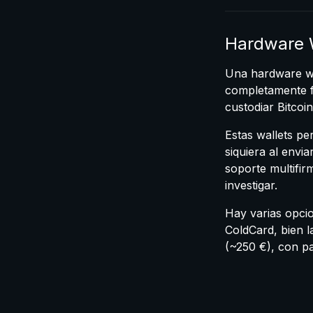
Hardware 
Una hardware wal
completamente fu
custodiar Bitcoin
Estas wallets pe
siquiera al env
soporte multifi
investigar.
Hay varias opci
ColdCard, bien 
(~250 €), con p