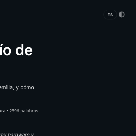
ES
ío de
emilla, y cómo
ura • 2596 palabras
 del hardware y