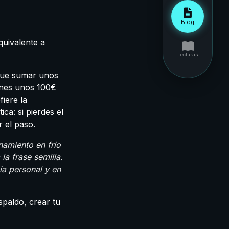
Blog
quivalente a
Lecturas
que sumar unos
ienes unos 100€
iere la
ca: si pierdes el
 el paso.
amiento en frío
la frase semilla.
ia personal y en
spaldo, crear tu